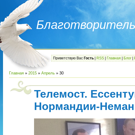
Благотворитель
Приветствую Вас
Гость
|
RSS
|
Главная
|
Блог
|
Главная
»
2015
»
Апрель
»
30
Телемост. Ессент
Нормандии-Неман