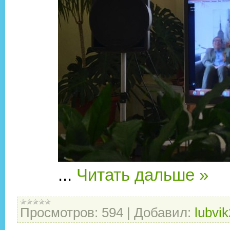
...
Читать дальше »
Просмотров:
594
|
Добавил:
lubvi