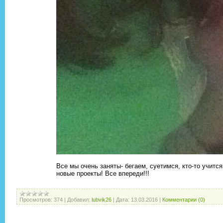
Все мы очень заняты- бегаем, суетимся, кто-то учится
новые проекты! Все впереди!!!
Просмотров:
374
|
Добавил:
lubvik26
|
Дата:
13.03.2016
|
Комментарии (0)