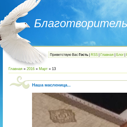
Благотворитель
Приветствую Вас
Гость
|
RSS
|
Главная
|
Блог
|
Главная
»
2016
»
Март
»
13
Наша масленица...