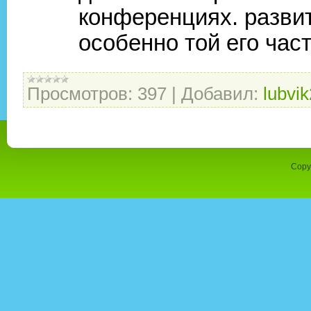
конференциях. разви
особенно той его час
Просмотров:
397
|
Добавил:
lubvi
Copy