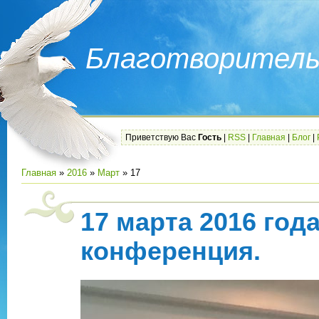
Благотворитель
Приветствую Вас
Гость
|
RSS
|
Главная
|
Блог
|
Главная
»
2016
»
Март
»
17
17 марта 2016 го
конференция.