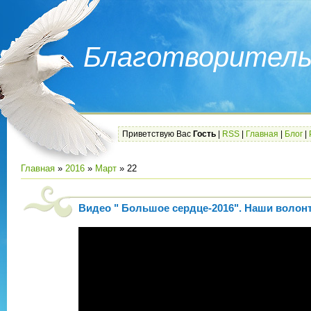
Благотворитель
Приветствую Вас
Гость
|
RSS
|
Главная
|
Блог
|
Главная
»
2016
»
Март
»
22
Видео " Большое сердце-2016". Наши волон