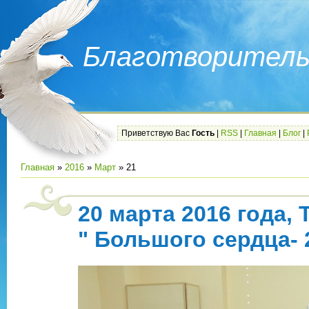
Благотворитель
Приветствую Вас
Гость
|
RSS
|
Главная
|
Блог
|
Главная
»
2016
»
Март
»
21
20 марта 2016 года,
" Большого сердца- 